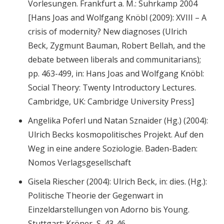
Vorlesungen. Frankfurt a. M.: Suhrkamp 2004
[Hans Joas and Wolfgang Knöbl (2009): XVIII – A
crisis of modernity? New diagnoses (Ulrich
Beck, Zygmunt Bauman, Robert Bellah, and the
debate between liberals and communitarians);
pp. 463-499, in: Hans Joas and Wolfgang Knöbl:
Social Theory: Twenty Introductory Lectures.
Cambridge, UK: Cambridge University Press]
Angelika Poferl und Natan Sznaider (Hg.) (2004):
Ulrich Becks kosmopolitisches Projekt. Auf den
Weg in eine andere Soziologie. Baden-Baden:
Nomos Verlagsgesellschaft
Gisela Riescher (2004): Ulrich Beck, in: dies. (Hg.):
Politische Theorie der Gegenwart in
Einzeldarstellungen von Adorno bis Young.
Stuttgart: Kröner, S. 43-46