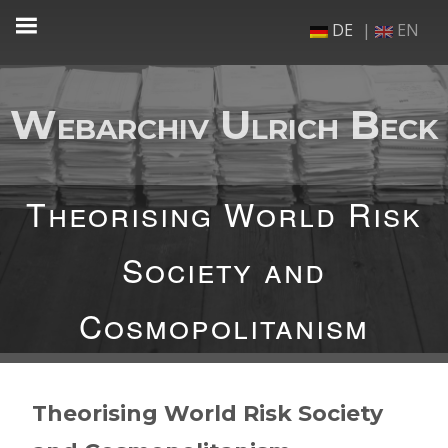
Zum
DE
EN
Inhalt
springen
Webarchiv Ulrich Beck
Theorising World Risk
Society and
Cosmopolitanism
Theorising World Risk Society