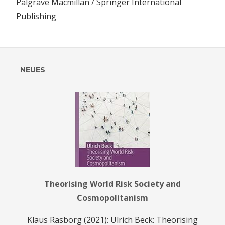
Palgrave Macmillan / Springer International
Publishing
Vorheriger
Beitragsnavigation
Soziologische
Beitrag:
Phantasie und
NEUES
kosmopolitisches
Gemeinwesen
Theorising World Risk Society and
Cosmopolitanism
Klaus Rasborg (2021): Ulrich Beck: Theorising