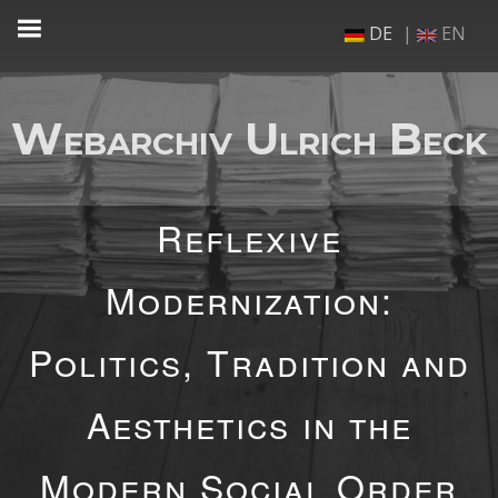
Zum
DE
EN
Inhalt
springen
Webarchiv Ulrich Beck
Reflexive
Modernization:
Politics, Tradition and
Aesthetics in the
Modern Social Order