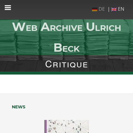
Skip
DE
EN
to
content
Web Archive Ulrich
Beck
Critique
NEWS